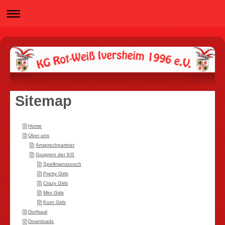
Sitemap
Home
Über uns
Ansprechpartner
Gruppen der KG
Spellmanszooch
Pretty Girls
Crazy Girls
Mini Girls
Korn Girls
Dorfsaal
Downloads